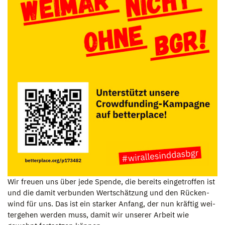
Wir freuen uns über jede Spende, die bereits ein­ge­trof­fen ist
und die damit ver­bun­den Wert­schät­zung und den Rücken­
wind für uns. Das ist ein star­ker Anfang, der nun kräf­tig wei­
ter­ge­hen wer­den muss, damit wir unse­rer Arbeit wie