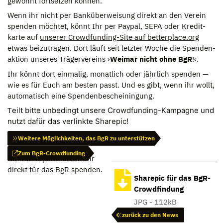
gewohnt fort­set­zen kön­nen.
Wenn ihr nicht per Bank­über­wei­sung direkt an den Ver­ein
spen­den möch­tet, könnt Ihr per Pay­pal, SEPA oder Kre­dit­
karte auf
unse­rer Crowd­fun­ding-Site auf betterplace.org
etwas bei­zu­tra­gen. Dort läuft seit letz­ter Woche die Spen­den­
ak­tion unse­res Trä­ger­ver­eins ›
Wei­mar nicht ohne BgR
!‹.
Ihr könnt dort ein­ma­lig, monat­lich oder jähr­lich spen­den —
wie es für Euch am bes­ten passt. Und es gibt, wenn ihr wollt,
auto­ma­tisch eine Spen­den­be­schei­nin­gung.
T
eilt bitte unbe­dingt unsere Crowd­fun­ding-Kam­pa­gne und
nutzt dafür das ver­linkte Share­pic!
Weitere Möglichkeiten, das BgR zu unterstützen
Zum BgR-Crowdfunding
Auf Betterplace könnt Ihr
direkt für das BgR spenden.
Sharepic für das BgR-
Crowdfindung
JPG - 112kB
zurück zu den News