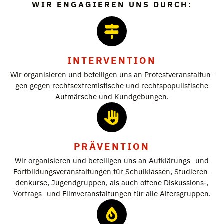
WIR ENGAGIEREN UNS DURCH:
INTERVENTION
Wir orga­ni­sie­ren und betei­li­gen uns an Pro­test­ver­an­stal­tun­
gen gegen rechts­extre­mis­ti­sche und rechts­po­pu­lis­ti­sche
Auf­mär­sche und Kund­ge­bun­gen.
PRÄVENTION
Wir orga­ni­sie­ren und betei­li­gen uns an Auf­klä­rungs- und
Fort­bil­dungs­ver­an­stal­tun­gen für Schul­klas­sen, Stu­die­ren­
den­kurse, Jugend­grup­pen, als auch offene Diskussions‑,
Vor­trags- und Film­ver­an­stal­tun­gen für alle Alters­grup­pen.