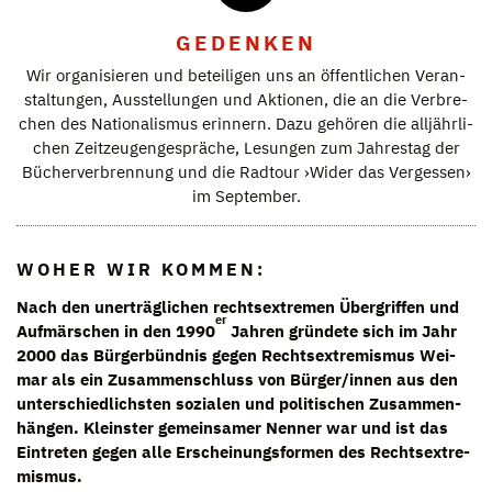
GEDENKEN
Wir orga­ni­sie­ren und betei­li­gen uns an öffent­li­chen Ver­an­
stal­tun­gen, Aus­stel­lun­gen und Aktio­nen, die an die Ver­bre­
chen des Natio­na­lis­mus erin­nern. Dazu gehö­ren die all­jähr­li­
chen Zeit­zeu­gen­ge­sprä­che, Lesun­gen zum Jah­res­tag der
Bücher­ver­bren­nung und die Rad­tour ›Wider das Ver­ges­sen›
im Sep­tem­ber.
WOHER WIR KOMMEN:
Nach den uner­träg­li­chen rechts­extre­men Über­grif­fen und
er
Auf­mär­schen in den 1990
Jah­ren grün­dete sich im Jahr
2000 das Bür­ger­bünd­nis gegen Rechts­extre­mis­mus Wei­
mar als ein Zusam­men­schluss von Bürger/​innen aus den
unter­schied­lichs­ten sozia­len und poli­ti­schen Zusam­men­
hän­gen. Kleins­ter gemein­sa­mer Nen­ner war und ist das
Ein­tre­ten gegen alle Erschei­nungs­for­men des Rechts­extre­
mis­mus.