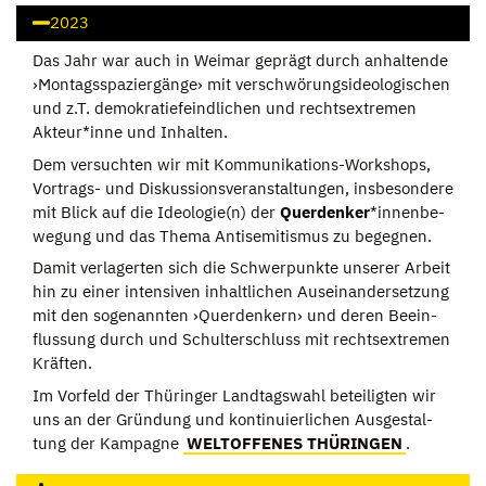
2023
Das Jahr war auch in Wei­mar geprägt durch anhal­tende
›Mon­tags­spa­zier­gänge› mit ver­schwö­rungs­ideo­lo­gi­schen
und z.T. demo­kra­tie­feind­li­chen und rechts­extre­men
Akteur*inne und Inhal­ten.
Dem ver­such­ten wir mit Kom­mu­ni­ka­ti­ons-Work­shops,
Vor­trags- und Dis­kus­si­ons­ver­an­stal­tun­gen, ins­be­son­dere
mit Blick auf die Ideologie(n) der
Quer­den­ker
*innen­be­
we­gung und das Thema Anti­se­mi­tis­mus zu begeg­nen.
Damit ver­la­ger­ten sich die Schwer­punkte unse­rer Arbeit
hin zu einer inten­si­ven inhalt­li­chen Aus­ein­an­der­set­zung
mit den soge­nann­ten ›Quer­den­kern› und deren Beein­
flus­sung durch und Schul­ter­schluss mit rechts­extre­men
Kräf­ten.
Im Vor­feld der Thü­rin­ger Land­tags­wahl betei­lig­ten wir
uns an der Grün­dung und kon­ti­nu­ier­li­chen Aus­ge­stal­
tung der Kam­pa­gne
WELTOFFENES THÜRINGEN
.