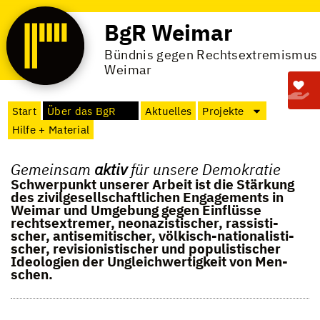
BgR Weimar
Bündnis gegen Rechtsextremismus
Weimar
Start
Über das BgR
Aktuelles
Projekte
Hilfe + Material
Gemeinsam
aktiv
für unsere Demokratie
Schwer­punkt unse­rer Arbeit ist die Stär­kung
des zivil­ge­sell­schaft­li­chen Enga­ge­ments in
Wei­mar und Umge­bung gegen Ein­flüsse
rechts­extre­mer, neo­na­zis­ti­scher, ras­sis­ti­
scher, anti­se­mi­ti­scher, völ­kisch-natio­na­lis­ti­
scher, revi­sio­nis­ti­scher und popu­lis­ti­scher
Ideo­lo­gien der Ungleich­wer­tig­keit von Men­
schen.