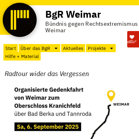
BgR Weimar
Bündnis gegen Rechtsextremismus
Weimar
Start
Über das BgR
Aktuelles
Projekte
Hilfe + Material
Radtour wider das Vergessen