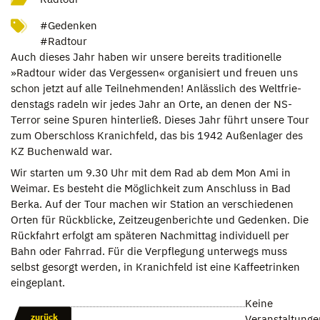
#Gedenken
#Radtour
Auch die­ses Jahr haben wir unsere bereits tra­di­tio­nelle
»Rad­tour wider das Ver­ges­sen« orga­ni­siert und freuen uns
schon jetzt auf alle Teil­neh­men­den! Anläss­lich des Welt­frie­
dens­tags radeln wir jedes Jahr an Orte, an denen der NS-
Ter­ror seine Spu­ren hin­ter­ließ. Die­ses Jahr führt unsere Tour
zum Ober­schloss Kra­nich­feld, das bis 1942 Außen­la­ger des
KZ Buchen­wald war.
Wir star­ten um 9.30 Uhr mit dem Rad ab dem Mon Ami in
Wei­mar. Es besteht die Mög­lich­keit zum Anschluss in Bad
Berka. Auf der Tour machen wir Sta­tion an ver­schie­de­nen
Orten für Rück­bli­cke, Zeit­zeu­gen­be­richte und Geden­ken. Die
Rück­fahrt erfolgt am spä­te­ren Nach­mit­tag indi­vi­du­ell per
Bahn oder Fahr­rad. Für die Ver­pfle­gung unter­wegs muss
selbst gesorgt wer­den, in Kra­nich­feld ist eine Kaf­fee­trin­ken
ein­ge­plant.
Keine
zurück
Veranstaltunge