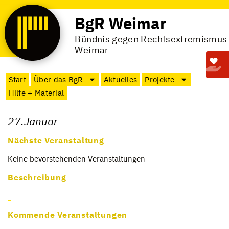
BgR Weimar
Bündnis gegen Rechtsextremismus
Weimar
Start
Über das BgR
Aktuelles
Projekte
Hilfe + Material
27.Januar
Nächste Veranstaltung
Keine bevor­ste­hen­den Ver­an­stal­tun­gen
Beschreibung
Kommende Veranstaltungen