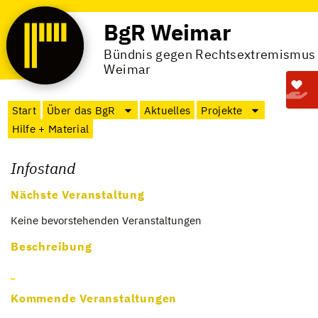
BgR Weimar
Bündnis gegen Rechtsextremismus
Weimar
Start
Über das BgR
Aktuelles
Projekte
Hilfe + Material
Infostand
Nächste Veranstaltung
Keine bevor­ste­hen­den Ver­an­stal­tun­gen
Beschreibung
Kommende Veranstaltungen