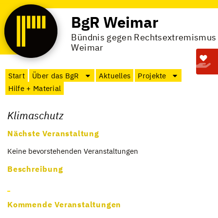
BgR Weimar
Bündnis gegen Rechtsextremismus
Weimar
Start
Über das BgR
Aktuelles
Projekte
Hilfe + Material
Klimaschutz
Nächste Veranstaltung
Keine bevor­ste­hen­den Ver­an­stal­tun­gen
Beschreibung
Kommende Veranstaltungen