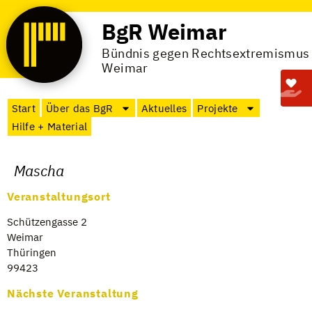
BgR Weimar
Bündnis gegen Rechtsextremismus
Weimar
Start
Über das BgR
Aktuelles
Projekte
Hilfe + Material
Mascha
Veranstaltungsort
Schüt­zen­gasse 2
Wei­mar
Thü­rin­gen
99423
Nächste Veranstaltung