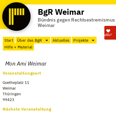
BgR Weimar
Bündnis gegen Rechtsextremismus
Weimar
Start
Über das BgR
Aktuelles
Projekte
Hilfe + Material
Mon Ami Weimar
Veranstaltungsort
Goe­the­platz 11
Wei­mar
Thü­rin­gen
99423
Nächste Veranstaltung