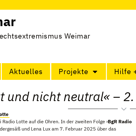
mar
Rechtsextremismus Weimar
Aktuelles
Projekte
Hilfe 
 und nicht neutral« – 2.
otte
 Radio Lotte auf die Ohren. In der zwei­ten Folge ›
BgR Radio
e­der­ge­säß und Lena Lux am 7. Februar 2025 über das