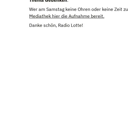
Thema Geden­ken
.
Wer am Sams­tag keine Ohren oder keine Zeit zum 
Media­thek hier die Auf­nahme bereit.
Danke schön, Radio Lotte!