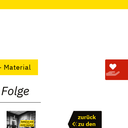
+ Material
 Folge
zurück
zu den