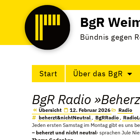
BgR Wei
Bündnis gegen 
Start
Über das BgR
BgR Radio »Beherzt
Übersicht
12. Februar 2026
Radio
beherzt&nichtNeutral
,
BgRRadio
,
RadioL
Jeden ers­ten Sams­tag im Mon­tag gibt es uns bei
– beherzt und nicht neu­tral
‹ spra­chen Jule Ni