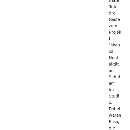
hatte
Jule
drei
Gäste
zum
Projek
t
"Myth
os
Neutr
alität
an
Schul
en"
im
Studi
o.
Dabei
waren
Elisa,
die