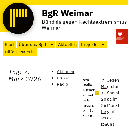
BgR Weimar
Bündnis gegen Rechtsextremismus
Weimar
Start
Über das BgR
Aktuelles
Projekte
Hilfe + Material
Tag: 7.
Aktionen
März 2026
Presse
BgR
7.
Jeden
Radio
Radio
Mä
ersten
»Beher
rz
Samst
zt und
20
ag im
nicht
26
Monat
neutra
l« – 3.
be
gibt
Folge
her
es
zt&
uns