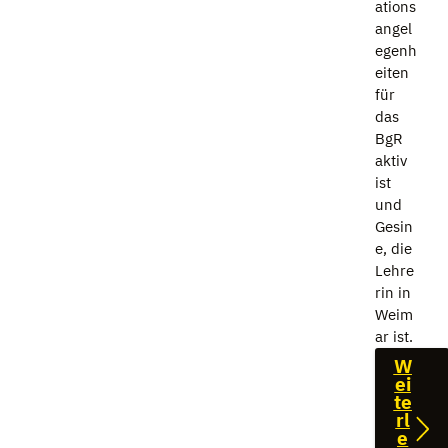
ations
angel
egenh
eiten
für
das
BgR
aktiv
ist
und
Gesin
e, die
Lehre
rin in
Weim
ar ist.
W
ei
te
rl
e