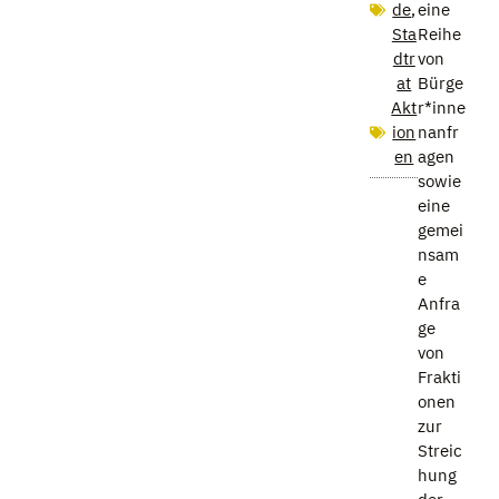
de
,
eine
Sta
Reihe
dtr
von
at
Bürge
Akt
r*inne
ion
nanfr
en
agen
sowie
eine
gemei
nsam
e
Anfra
ge
von
Frakti
onen
zur
Streic
hung