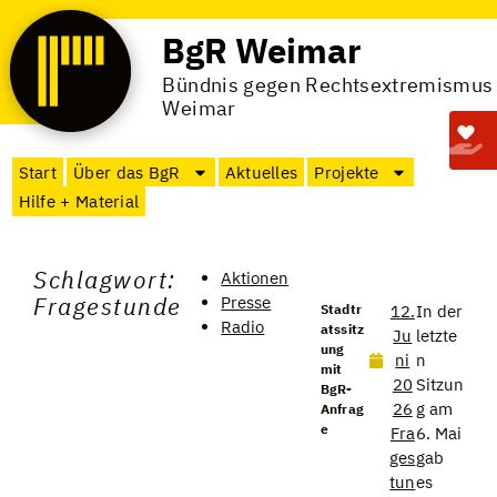
BgR Weimar
Bündnis gegen Rechtsextremismus
Weimar
Start
Über das BgR
Aktuelles
Projekte
Hilfe + Material
Schlagwort:
Aktionen
Fragestunde
Presse
Stadtr
12.
In der
Radio
atssitz
Ju
letzte
ung
ni
n
mit
20
Sitzun
BgR-
26
g am
Anfrag
e
Fra
6. Mai
ges
gab
tun
es