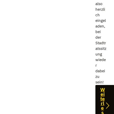
also
herzli
ch
eingel
aden,
bei
der
Stadtr
atssitz
ung
wiede
r
dabei
zu
sein!
W
ei
te
rl
e
s