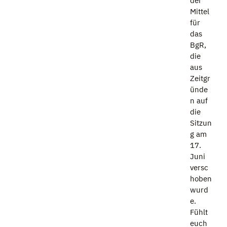
der
Mittel
für
das
BgR,
die
aus
Zeitgr
ünde
n auf
die
Sitzun
g am
17.
Juni
versc
hoben
wurd
e.
Fühlt
euch