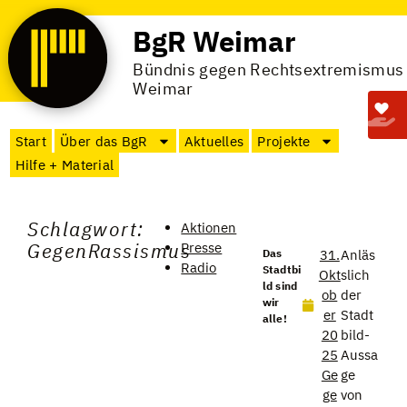
BgR Weimar
Bündnis gegen Rechtsextremismus
Weimar
Start
Über das BgR
Aktuelles
Projekte
Hilfe + Material
Schlagwort:
Aktionen
GegenRassismus
Presse
Das
31.
Anläs
Radio
Stadtbi
Okt
slich
ld sind
ob
der
wir
er
Stadt
alle!
20
bild-
25
Aussa
Ge
ge
ge
von