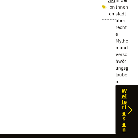
Akt
in der
ion
Innen
en
stadt
über
recht
e
Mythe
n und
Versc
hwör
ungsg
laube
n.
W
ei
te
rl
e
s
e
n