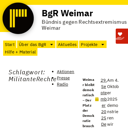
BgR Weimar
Bündnis gegen Rechtsextremismus
Weimar
Start
Über das BgR
Aktuelles
Projekte
Hilfe + Material
Schlagwort:
Aktionen
MilitanteRechte
Presse
Weima
29.
Am 4.
Radio
r bleibt
Se
Oktob
demok
pte
er
ratisch
mb
2025
– Der
er
demo
Platz
der
20
nstrie
Demok
25
ren
ratie
De
wir
brauch