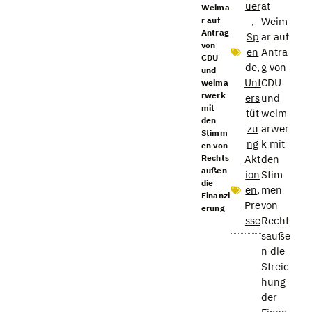
uer
at
Weima
r auf
,
Weim
Antrag
Sp
ar auf
von
en
Antra
CDU
de
,
g von
und
Unt
CDU
weima
rwerk
ers
und
mit
tüt
weim
den
zu
arwer
Stimm
ng
k mit
en von
Rechts
Akt
den
außen
ion
Stim
die
en
,
men
Finanzi
Pre
von
erung
sse
Recht
sauße
n die
Streic
hung
der