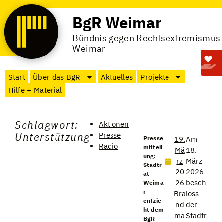
BgR Weimar
Bündnis gegen Rechtsextremismus
Weimar
Start
Über das BgR
Aktuelles
Projekte
Hilfe + Material
Schlagwort:
Aktionen
Unterstützung
Presse
Presse
19.
Am
Radio
mitteil
Mä
18.
ung:
rz
März
Stadtr
20
2026
at
26
besch
Weima
r
Bra
loss
entzie
nd
der
ht dem
ma
Stadtr
BgR