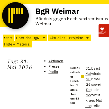
BgR Weimar
Bündnis gegen Rechtsextremismus
Weimar
Start
Über das BgR
Aktuelles
Projekte
Hilfe + Material
Tag: 31.
Aktionen
Mai 2026
Presse
Demok
31.
Es ist
Radio
ratisch
Mai
wiede
er
20
r mal
Lunch
26
sowei
No. 2
De
t: ein
am 5.
Juni
mo
zweit
um 13
kra
es Mal
Uhr
tisc
treffe