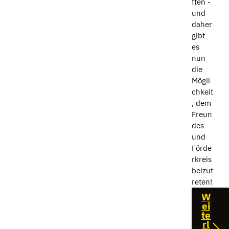
ften -
und
daher
gibt
es
nun
die
Mögli
chkeit
, dem
Freun
des-
und
Förde
rkreis
beizut
reten!
W
ei
te
rl