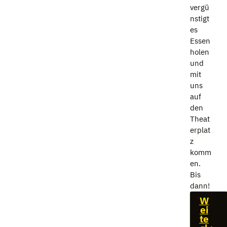
vergü
nstigt
es
Essen
holen
und
mit
uns
auf
den
Theat
erplat
z
komm
en.
Bis
dann!
W
ei
te