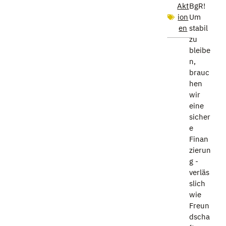
Akt
BgR!
ion
Um
en
stabil
zu
bleibe
n,
brauc
hen
wir
eine
sicher
e
Finan
zierun
g -
verläs
slich
wie
Freun
dscha