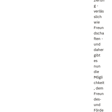
zierun
g -
verläs
slich
wie
Freun
dscha
ften -
und
daher
gibt
es
nun
die
Mögli
chkeit
, dem
Freun
des-
und
Förde