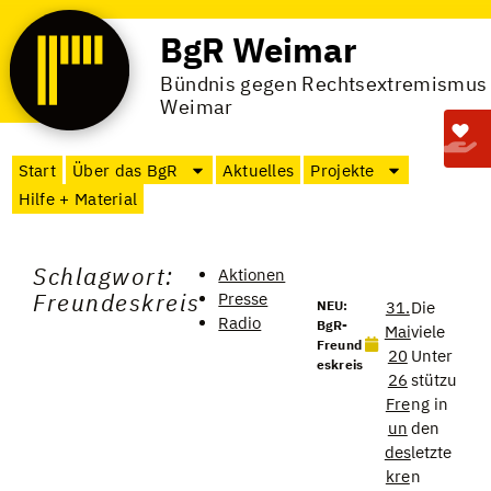
BgR Weimar
Bündnis gegen Rechtsextremismus
Weimar
Start
Über das BgR
Aktuelles
Projekte
Hilfe + Material
Schlagwort:
Aktionen
Freundeskreis
Presse
NEU:
31.
Die
Radio
BgR-
Mai
viele
Freund
20
Unter
eskreis
26
stützu
Fre
ng in
un
den
des
letzte
kre
n