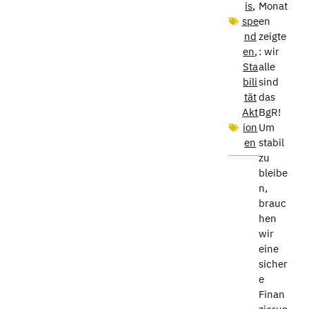
is
,
Monat
spe
en
nd
zeigte
en
,
: wir
Sta
alle
bili
sind
tät
das
Akt
BgR!
ion
Um
en
stabil
zu
bleibe
n,
brauc
hen
wir
eine
sicher
e
Finan