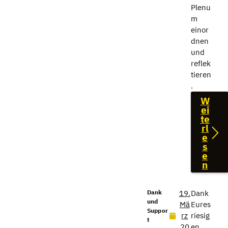
Plenu
m
einor
dnen
und
reflek
tieren
.
W
ei
te
rl
e
s
e
n
Dank
19.
Dank
und
Mä
Eures
Suppor
rz
riesig
t
20
en