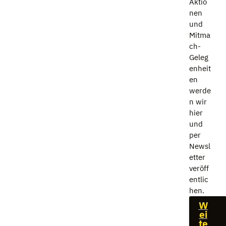
Aktio
nen
und
Mitma
ch-
Geleg
enheit
en
werde
n wir
hier
und
per
Newsl
etter
veröff
entlic
hen.
W
ei
te