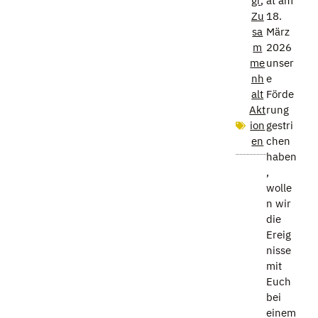
gr
,
at am
Zu
18.
sa
März
m
2026
me
unser
nh
e
alt
Förde
Akt
rung
ion
gestri
en
chen
haben
,
wolle
n wir
die
Ereig
nisse
mit
Euch
bei
einem