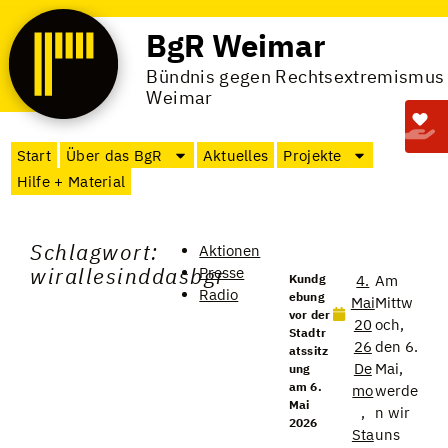
BgR Weimar
Bündnis gegen Rechtsextremismus
Weimar
Start
Über das BgR
Aktuelles
Projekte
Hilfe + Material
Schlagwort:
Aktionen
wirallesinddasbgr
Presse
Kundg
4.
Am
Radio
ebung
Mai
Mittw
vor der
20
och,
Stadtr
26
den 6.
atssitz
De
Mai,
ung
am 6.
mo
werde
Mai
,
n wir
2026
Sta
uns