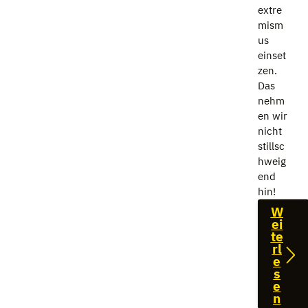
extre
mism
us
einset
zen.
Das
nehm
en wir
nicht
stillsc
hweig
end
hin!
W
ei
te
rl
e
s
e
n