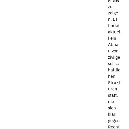
Mittel
zu
zeige
n. Es
findet
aktuel
l ein
Abba
u von
zivilge
sellsc
haftlic
hen
Strukt
uren
statt,
die
sich
klar
gegen
Recht