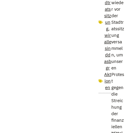
dtr
wiede
ats
r vor
sitz
der
un
Stadtr
g
,
atssitz
wir
ung
alle
versa
sin
mmel
dd
n, um
asb
unser
gr
en
Akt
Protes
ion
t
en
gegen
die
Streic
hung
der
finanz
iellen